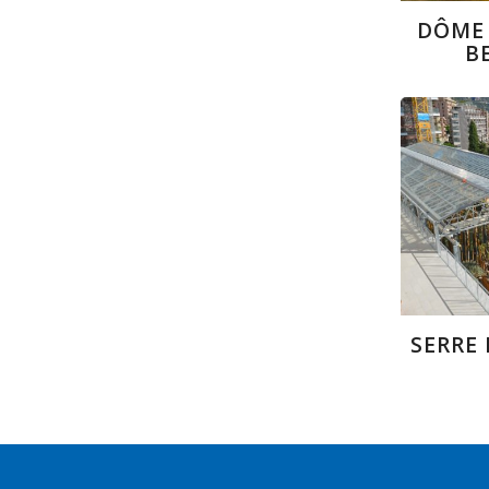
DÔME 
B
SERRE