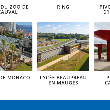
DU ZOO DE
RING
PIV
EAUVAL
D’
 DE MONACO
LYCÉE BEAUPREAU
P
EN MAUGES
C