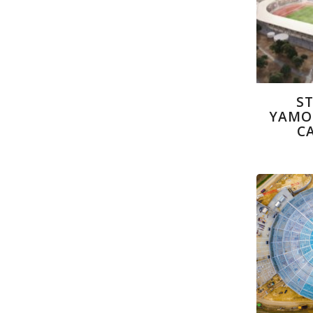
S
YAMO
C