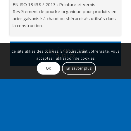
EN ISO 13438 / 2013 : Peinture et vernis –
Revêtement de poudre organique pour produits en
acier galvanisé à chaud ou shérardisés utilisés dans
la construction.
LES ÉTAPES DU
Ce site utilise des cookies. En poursuivant votre visite, vous
DUPLEX
acceptez l'utilisation de cookies
OK
En savoir plus